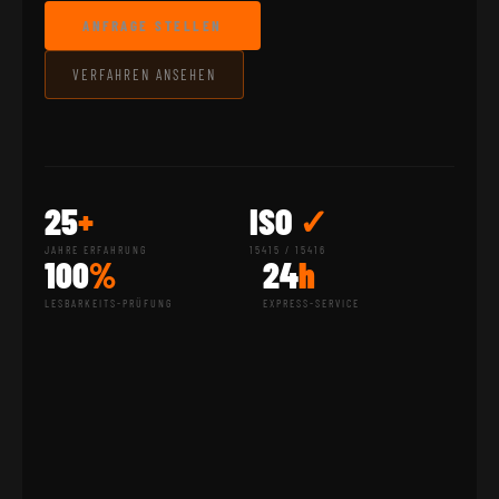
ANFRAGE STELLEN
VERFAHREN ANSEHEN
25
+
ISO
✓
JAHRE ERFAHRUNG
15415 / 15416
100
%
24
h
LESBARKEITS-PRÜFUNG
EXPRESS-SERVICE